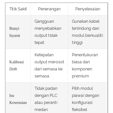
Titik Sakit
Penerangan
Penyelesaian
Gangguan
Gunakan kabel
menyebabkan
terlindung dan
Bunyi
output tidak
modul berkualiti
Isyarat
tepat
tinggi
Ketepatan
Penentukuran
output merosot
biasa dan
Kalibrasi
dari semasa ke
komponen
Drift
semasa
premium
Tidak padan
Pilih modul
dengan PLC
piawai dengan
Isu
atau peranti
konfigurasi
Keserasian
medan
fleksibel