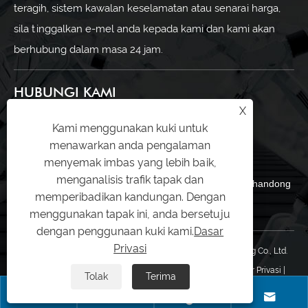
teragih, sistem kawalan keselamatan atau senarai harga,
sila tinggalkan e-mel anda kepada kami dan kami akan
berhubung dalam masa 24 jam.
HUBUNGI KAMI
X
+86-18053301670
Kami menggunakan kuki untuk
menawarkan anda pengalaman
ella@chuwntek.com
menyemak imbas yang lebih baik,
menganalisis trafik tapak dan
69 Sanying Road, Zahngdian District, Zibo City, Shandong
memperibadikan kandungan. Dengan
Province, China
menggunakan tapak ini, anda bersetuju
dengan penggunaan kuki kami.
Dasar
Privasi
Hak Cipta © 2024 Shandong Youwen Automation Engineering Co., Ltd.
Hak Cipta terpelihara.
Links
|
Sitemap
|
RSS
|
XML
|
Dasar Privasi
|
Tolak
Terima



