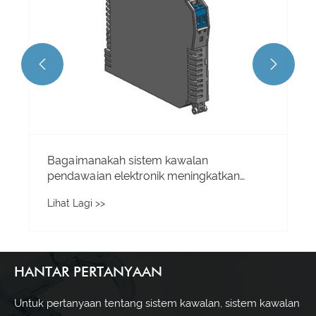


Bagaimanakah sistem kawalan
pendawaian elektronik meningkatkan
kecekapan dan keselamatan dalam
Lihat Lagi >>
aplikasi moden?
HANTAR PERTANYAAN
Untuk pertanyaan tentang sistem kawalan, sistem kawalan