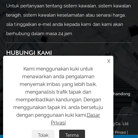
Untuk pertanyaan tentang sistem kawalan, sistem kawalan
teragih, sistem kawalan keselamatan atau senarai harga,
sila tinggalkan e-mel anda kepada kami dan kami akan
berhubung dalam masa 24 jam.
HUBUNGI KAMI
X
+86-18053301670
Kami menggunakan kuki untuk
menawarkan anda pengalaman
ella@chuwntek.com
menyemak imbas yang lebih baik,
menganalisis trafik tapak dan
69 Sanying Road, Zahngdian District, Zibo City, Shandong
memperibadikan kandungan. Dengan
Province, China
menggunakan tapak ini, anda bersetuju
dengan penggunaan kuki kami.
Dasar
Privasi
Hak Cipta © 2024 Shandong Youwen Automation Engineering Co., Ltd.
Hak Cipta terpelihara.
Links
|
Sitemap
|
RSS
|
XML
|
Dasar Privasi
|
Tolak
Terima