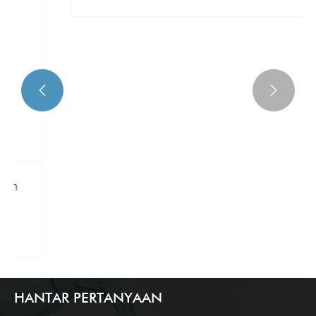


Bagaimanakah anda dapat memastikan
keselamatan sistem kawalan?
Lihat Lagi >>
HANTAR PERTANYAAN